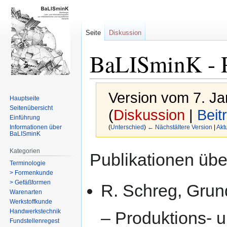
Seite
Diskussion
BaLISminK - P
Version vom 7. J
Hauptseite
Seitenübersicht
(
Diskussion
|
Beit
Einführung
Informationen über
(
Unterschied
)
← Nächstältere Version
|
Akt
BaLISminK
Zur
Zur
Kategorien
Publikationen üb
Navigation
Suche
Terminologie
> Formenkunde
springen
springen
> Gefäßformen
R. Schreg, Grun
Warenarten
Werkstoffkunde
Handwerkstechnik
– Produktions- u
Fundstellenregest