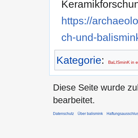
Keramikforschung
https://archaeo
ch-und-balismin
Kategorie
:
BaLISminK in e
Diese Seite wurde zu
bearbeitet.
Datenschutz
Über balismink
Haftungsausschlu