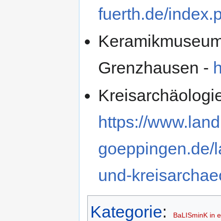
fuerth.de/index.
Keramikmuseum 
Grenzhausen -
Kreisarchäologi
https://www.land
goeppingen.de/l
und-kreisarchae
Kategorie
:
BaLISminK in e