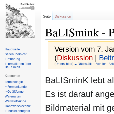
Seite
Diskussion
BaLISmink - P
Version vom 7. J
Hauptseite
Seitenübersicht
(
Diskussion
|
Beit
Einführung
Informationen über
(
Unterschied
)
← Nächstältere Version
|
Akt
BaLISminK
Zur
Zur
Kategorien
BaLISminK lebt a
Navigation
Suche
Terminologie
> Formenkunde
springen
springen
Es ist darauf ange
> Gefäßformen
Warenarten
Werkstoffkunde
Bildmaterial mit 
Handwerkstechnik
Fundstellenregest