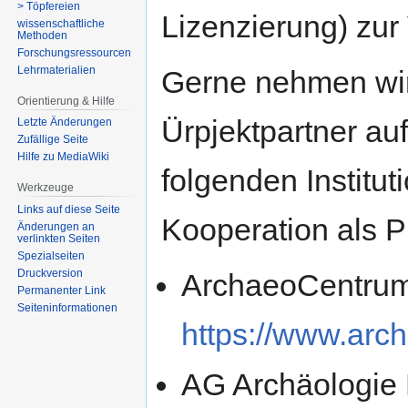
> Töpfereien
Lizenzierung) zur 
wissenschaftliche
Methoden
Forschungsressourcen
Lehrmaterialien
Gerne nehmen wir 
Orientierung & Hilfe
Ürpjektpartner auf
Letzte Änderungen
Zufällige Seite
Hilfe zu MediaWiki
folgenden Institut
Werkzeuge
Links auf diese Seite
Kooperation als Pr
Änderungen an
verlinkten Seiten
Spezialseiten
Druckversion
ArchaeoCentrum
Permanenter Link
Seiten­­informationen
https://www.arc
AG Archäologie 