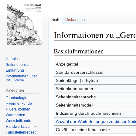
Seite
Diskussion
Informationen zu „Ger
Basisinformationen
Zur
Zur
Navigation
Suche
Hauptseite
springen
springen
Anzeigetitel
Seitenübersicht
Einführung
Standardsortierschlüssel
Informationen über
BaLISminK
Seitenlänge (in Bytes)
Seitenkennnummer
Kategorien
Seiteninhaltssprache
Terminologie
> Formenkunde
Seiteninhaltsmodell
> Gefäßformen
Indizierung durch Suchmaschinen
Warenarten
Werkstoffkunde
Anzahl der Weiterleitungen zu dieser Seit
Handwerkstechnik
Gezählt als eine Inhaltsseite
Fundstellenregest