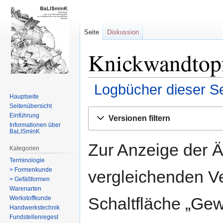
Seite
Diskussion
Knickwandtopf
Logbücher dieser Se
Hauptseite
Seitenübersicht
Zur
Zur
Einführung
Versionen filtern
Navigation
Suche
Informationen über
BaLISminK
springen
springen
Zur Anzeige der 
Kategorien
Terminologie
> Formenkunde
vergleichenden V
> Gefäßformen
Warenarten
Schaltfläche „Gew
Werkstoffkunde
Handwerkstechnik
Fundstellenregest