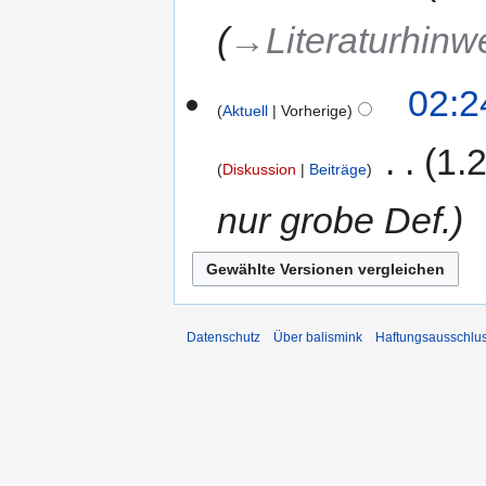
→‎Literaturhinw
02:2
Aktuell
Vorherige
‎
1.
Diskussion
Beiträge
nur grobe Def.
Datenschutz
Über balismink
Haftungsausschlu