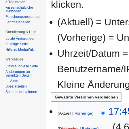
klicken.
> Töpfereien
wissenschaftliche
Methoden
Forschungsressourcen
(Aktuell) = Unte
Lehrmaterialien
Orientierung & Hilfe
(Vorherige) = Un
Letzte Änderungen
Zufällige Seite
Hilfe zu MediaWiki
Uhrzeit/Datum = 
Werkzeuge
Benutzername/IP
Links auf diese Seite
Änderungen an
verlinkten Seiten
Kleine Änderun
Atom
Spezialseiten
Seiten­­informationen
17:4
Aktuell
Vorherige
‎
4.
Diskussion
Beiträge