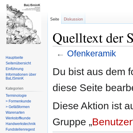
Seite
Diskussion
Quelltext der 
←
Ofenkeramik
Hauptseite
Seitenübersicht
Zur
Zur
Du bist aus dem f
Einführung
Navigation
Suche
Informationen über
BaLISminK
springen
springen
diese Seite bearb
Kategorien
Terminologie
> Formenkunde
Diese Aktion ist a
> Gefäßformen
Warenarten
Werkstoffkunde
Gruppe „
Benutzer
Handwerkstechnik
Fundstellenregest