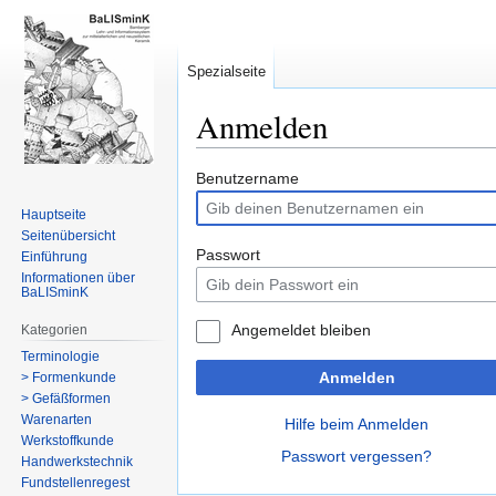
Spezialseite
Anmelden
Zur
Zur
Benutzername
Navigation
Suche
Hauptseite
springen
springen
Seitenübersicht
Passwort
Einführung
Informationen über
BaLISminK
Angemeldet bleiben
Kategorien
Terminologie
Anmelden
> Formenkunde
> Gefäßformen
Warenarten
Hilfe beim Anmelden
Werkstoffkunde
Passwort vergessen?
Handwerkstechnik
Fundstellenregest