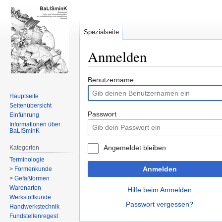
Spezialseite
Anmelden
Zur
Zur
Benutzername
Navigation
Suche
Hauptseite
springen
springen
Seitenübersicht
Passwort
Einführung
Informationen über
BaLISminK
Angemeldet bleiben
Kategorien
Terminologie
Anmelden
> Formenkunde
> Gefäßformen
Warenarten
Hilfe beim Anmelden
Werkstoffkunde
Passwort vergessen?
Handwerkstechnik
Fundstellenregest