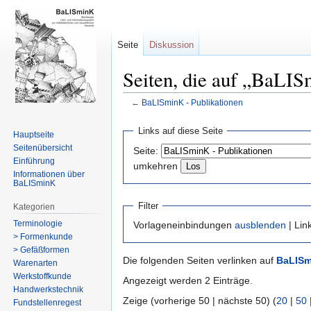
Seite
Diskussion
Seiten, die auf „BaLIS
←
BaLISminK - Publikationen
Zur
Zur
Links auf diese Seite
Hauptseite
Navigation
Suche
Seitenübersicht
Seite:
springen
springen
Einführung
umkehren
Informationen über
BaLISminK
Filter
Kategorien
Terminologie
Vorlageneinbindungen
ausblenden
| Lin
> Formenkunde
> Gefäßformen
Die folgenden Seiten verlinken auf
BaLISm
Warenarten
Werkstoffkunde
Angezeigt werden 2 Einträge.
Handwerkstechnik
Zeige (vorherige 50 | nächste 50) (
20
|
50
Fundstellenregest