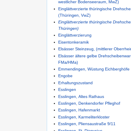
westlicher Bodenseeraum, MwZ)
Einglättverzierte thüringische Drehsch
(Thüringen, VwZ)
Einglättverzierte thüringische Drehsc
Thüringen)
Einglättverzierung
Eisentonkeramik
Elsässer Steinzeug, (mittlerer Oberrhe
Elsässer ältere gelbe Drehscheibenwar
FMa/HMa)
Emmendingen, Wüstung Eichberghöfe
Engobe
Erhaltungszustand
Esslingen
Esslingen, Altes Rathaus
Esslingen, Denkendorfer Pfleghof
Esslingen, Hafenmarkt
Esslingen, Karmeliterkloster
Esslingen, Pliensaustraße 9/11
Esslingen, St. Dionysius