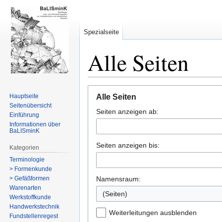
Spezialseite
Alle Seiten
Zur
Zur
Hauptseite
Alle Seiten
Navigation
Suche
Seitenübersicht
Seiten anzeigen ab:
springen
springen
Einführung
Informationen über
BaLISminK
Seiten anzeigen bis:
Kategorien
Terminologie
> Formenkunde
> Gefäßformen
Namensraum:
Warenarten
(Seiten)
Werkstoffkunde
Handwerkstechnik
Weiterleitungen ausblenden
Fundstellenregest