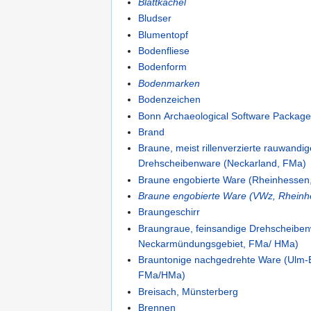
Blattkachel
Bludser
Blumentopf
Bodenfliese
Bodenform
Bodenmarken
Bodenzeichen
Bonn Archaeological Software Packag
Brand
Braune, meist rillenverzierte rauwandi
Drehscheibenware (Neckarland, FMa)
Braune engobierte Ware (Rheinhessen
Braune engobierte Ware (VWz, Rheinh
Braungeschirr
Braungraue, feinsandige Drehscheiben
Neckarmündungsgebiet, FMa/ HMa)
Brauntonige nachgedrehte Ware (Ulm-
FMa/HMa)
Breisach, Münsterberg
Brennen