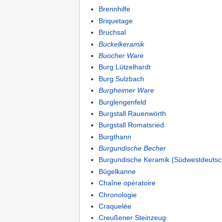
Brennhilfe
Briquetage
Bruchsal
Buckelkeramik
Buocher Ware
Burg Lützelhardt
Burg Sulzbach
Burgheimer Ware
Burglengenfeld
Burgstall Rauenwörth
Burgstall Romatsried
Burgthann
Burgundische Becher
Burgundische Keramik (Südwestdeutsc
Bügelkanne
Chaîne opératoire
Chronologie
Craquelée
Creußener Steinzeug