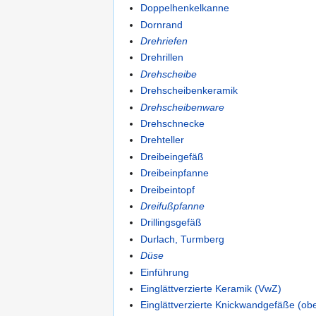
Doppelhenkelkanne
Dornrand
Drehriefen
Drehrillen
Drehscheibe
Drehscheibenkeramik
Drehscheibenware
Drehschnecke
Drehteller
Dreibeingefäß
Dreibeinpfanne
Dreibeintopf
Dreifußpfanne
Drillingsgefäß
Durlach, Turmberg
Düse
Einführung
Einglättverzierte Keramik (VwZ)
Einglättverzierte Knickwandgefäße (ob