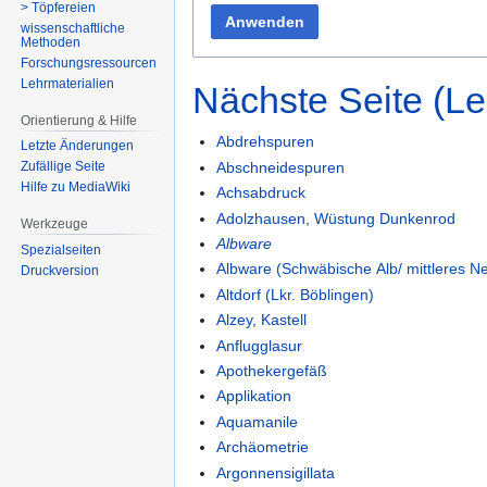
> Töpfereien
Anwenden
wissenschaftliche
Methoden
Forschungsressourcen
Lehrmaterialien
Nächste Seite (L
Orientierung & Hilfe
Abdrehspuren
Letzte Änderungen
Abschneidespuren
Zufällige Seite
Hilfe zu MediaWiki
Achsabdruck
Adolzhausen, Wüstung Dunkenrod
Werkzeuge
Albware
Spezialseiten
Albware (Schwäbische Alb/ mittleres N
Druckversion
Altdorf (Lkr. Böblingen)
Alzey, Kastell
Anflugglasur
Apothekergefäß
Applikation
Aquamanile
Archäometrie
Argonnensigillata