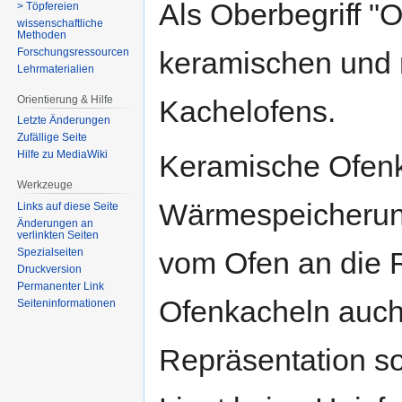
Als Oberbegriff "O
> Töpfereien
wissenschaftliche
Methoden
Forschungsressourcen
keramischen und n
Lehrmaterialien
Orientierung & Hilfe
Kachelofens.
Letzte Änderungen
Zufällige Seite
Hilfe zu MediaWiki
Keramische Ofenk
Werkzeuge
Wärmespeicherun
Links auf diese Seite
Änderungen an
verlinkten Seiten
vom Ofen an die 
Spezialseiten
Druckversion
Permanenter Link
Ofenkacheln auch
Seiten­­informationen
Repräsentation so