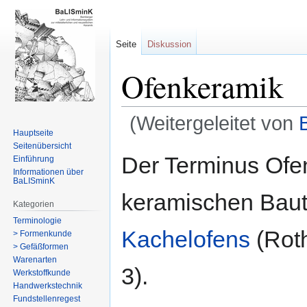
Seite
Diskussion
Ofenkeramik
(Weitergeleitet von
Hauptseite
Seitenübersicht
Zur
Zur
Der Terminus Ofe
Einführung
Navigation
Suche
Informationen über
BaLISminK
springen
springen
keramischen Baut
Kategorien
Terminologie
Kachelofens
(Rot
> Formenkunde
> Gefäßformen
Warenarten
3).
Werkstoffkunde
Handwerkstechnik
Fundstellenregest