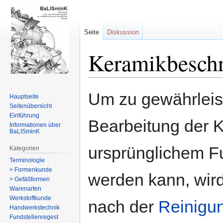
Seite
Diskussion
Keramikbeschr
Zur
Zur
Um zu gewährleis
Hauptseite
Navigation
Suche
Seitenübersicht
springen
springen
Einführung
Bearbeitung der 
Informationen über
BaLISminK
ursprünglichem F
Kategorien
Terminologie
> Formenkunde
werden kann, wird
> Gefäßformen
Warenarten
Werkstoffkunde
nach der
Reinigu
Handwerkstechnik
Fundstellenregest