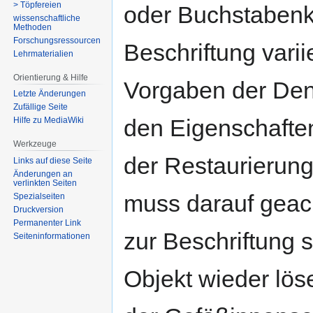
> Töpfereien
oder Buchstabenko
wissenschaftliche
Methoden
Forschungsressourcen
Beschriftung varii
Lehrmaterialien
Orientierung & Hilfe
Vorgaben der De
Letzte Änderungen
Zufällige Seite
den Eigenschafte
Hilfe zu MediaWiki
Werkzeuge
der Restaurierun
Links auf diese Seite
Änderungen an
verlinkten Seiten
muss darauf geach
Spezialseiten
Druckversion
Permanenter Link
zur Beschriftung 
Seiten­­informationen
Objekt wieder lös