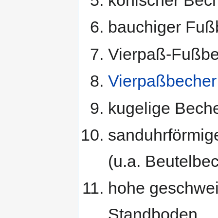
konischer Bech
bauchiger Fuß
Vierpaß-Fußbec
Vierpaßbecher
kugelige Beche
sanduhrförmig
(u.a. Beutelbec
hohe geschweif
Standboden