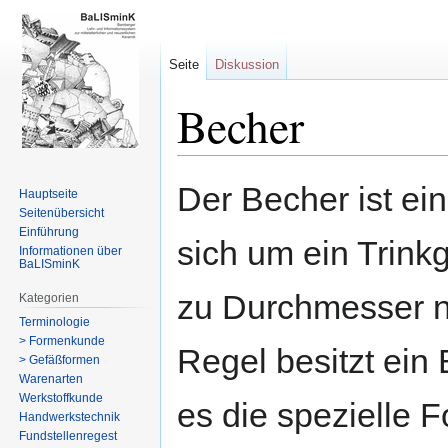
Seite
Diskussion
Becher
Zur
Zur
Der Becher ist e
Hauptseite
Navigation
Suche
Seitenübersicht
springen
springen
Einführung
sich um ein Trink
Informationen über
BaLISminK
zu Durchmesser no
Kategorien
Terminologie
> Formenkunde
Regel besitzt ein
> Gefäßformen
Warenarten
Werkstoffkunde
es die spezielle 
Handwerkstechnik
Fundstellenregest