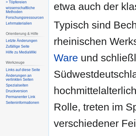
> Töpfereien
etwa auch der kla
wissenschaftliche
Methoden
Forschungsressourcen
Typisch sind Bech
Lehrmaterialien
Orientierung & Hilfe
rheinischen Werk
Letzte Änderungen
Zufällige Seite
Hilfe zu MediaWiki
Ware
und schließ
Werkzeuge
Links auf diese Seite
Südwestdeutschlan
Änderungen an
verlinkten Seiten
Spezialseiten
hochmittelalterli
Druckversion
Permanenter Link
Seiten­­informationen
Rolle, treten im 
verschiedener Fe