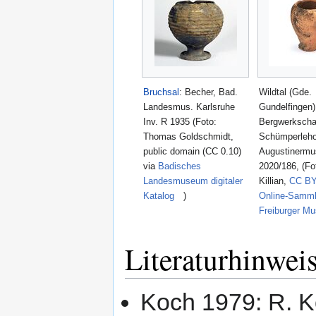
Bruchsal
: Becher, Bad.
Wildtal (Gde.
Landesmus. Karlsruhe
Gundelfingen)
Inv. R 1935 (Foto:
Bergwerkscha
Thomas Goldschmidt,
Schümperleho
public domain (CC 0.10)
Augustinerm
via
Badisches
2020/186, (Fo
Landesmuseum digitaler
Killian,
CC BY
Katalog
)
Online-Samml
Freiburger M
Literaturhinwei
Koch 1979: R. Ko