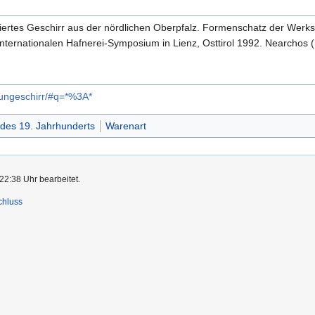
rtes Geschirr aus der nördlichen Oberpfalz. Formenschatz der Werkstat
 Internationalen Hafnerei-Symposium in Lienz, Osttirol 1992. Nearchos
aungeschirr/#q=*%3A*
des 19. Jahrhunderts
Warenart
22:38 Uhr bearbeitet.
chluss