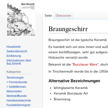
Seite
Diskussion
Braungeschirr
Zur
Zur
Braungeschirr ist die typische Keramik 
Navigation
Suche
Es handelt sich um eine innen und außen
Hauptseite
springen
springen
Seitenübersicht
einem leichtflüssigen, sehr gut aufg
Einführung
Holzasche versetzt wurde.
Informationen über
BaLISminK
Bekannt ist die "
Bunzlauer Ware
", doc
In Tirschenreuth wurde bis in die 1950
Kategorien
Terminologie
Alternative Bezeichnungen
> Formenkunde
> Gefäßformen
lehmglasierte Keramik
Warenarten
Keramik Bunzlauer Art
Werkstoffkunde
Braunzeug
Handwerkstechnik
Fundstellenregest