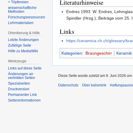
Literaturhinweise
> Töpfereien
wissenschaftliche
Endres 1993: W. Endres, Lehmglasie
Methoden
Forschungsressourcen
Spindler (Hrsg.), Beiträge vom 25.
Lehrmaterialien
Links
Orientierung & Hilfe
Letzte Änderungen
https://ceramica-ch.ch/glossary/br
Zufällige Seite
Hilfe zu MediaWiki
Kategorien
:
Braungeschirr
Keramik 
Werkzeuge
Links auf diese Seite
Änderungen an
Diese Seite wurde zuletzt am 9. Juni 2026 um 
verlinkten Seiten
Spezialseiten
Datenschutz
Über balismink
Haftungsauss
Druckversion
Permanenter Link
Seiten­­informationen