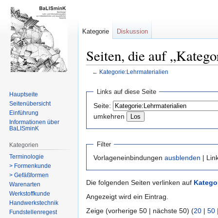
Kategorie
Diskussion
Seiten, die auf „Katego
←
Kategorie:Lehrmaterialien
Zur
Zur
Links auf diese Seite
Hauptseite
Navigation
Suche
Seitenübersicht
Seite:
springen
springen
Einführung
umkehren
Informationen über
BaLISminK
Filter
Kategorien
Terminologie
Vorlageneinbindungen
ausblenden
| Lin
> Formenkunde
> Gefäßformen
Die folgenden Seiten verlinken auf
Kategor
Warenarten
Werkstoffkunde
Angezeigt wird ein Eintrag.
Handwerkstechnik
Zeige (vorherige 50 | nächste 50) (
20
|
50
Fundstellenregest