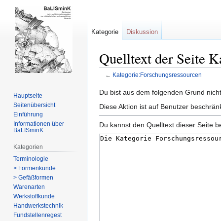
Kategorie
Diskussion
Quelltext der Seite 
←
Kategorie:Forschungsressourcen
Zur
Zur
Du bist aus dem folgenden Grund nicht 
Hauptseite
Navigation
Suche
Seitenübersicht
Diese Aktion ist auf Benutzer beschrän
springen
springen
Einführung
Informationen über
Du kannst den Quelltext dieser Seite b
BaLISminK
Kategorien
Terminologie
> Formenkunde
> Gefäßformen
Warenarten
Werkstoffkunde
Handwerkstechnik
Fundstellenregest