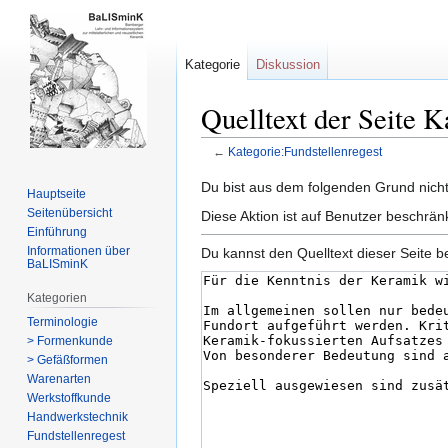
Kategorie
Diskussion
Quelltext der Seite K
←
Kategorie:Fundstellenregest
Zur
Zur
Du bist aus dem folgenden Grund nicht 
Hauptseite
Navigation
Suche
Seitenübersicht
Diese Aktion ist auf Benutzer beschrän
springen
springen
Einführung
Informationen über
Du kannst den Quelltext dieser Seite b
BaLISminK
Kategorien
Terminologie
> Formenkunde
> Gefäßformen
Warenarten
Werkstoffkunde
Handwerkstechnik
Fundstellenregest