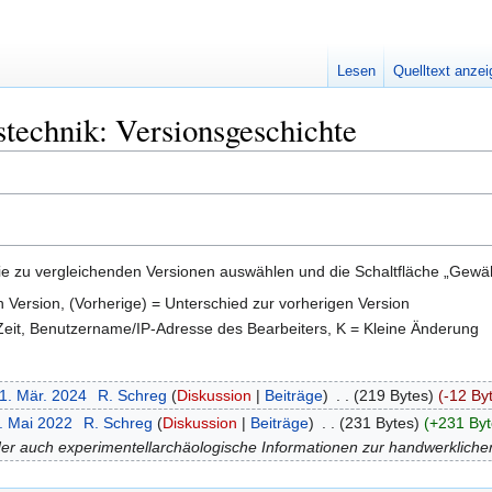
Lesen
Quelltext anze
technik: Versionsgeschichte
e zu vergleichenden Versionen auswählen und die Schaltfläche „Gewähl
en Version, (Vorherige) = Unterschied zur vorherigen Version
 Zeit, Benutzername/IP-Adresse des Bearbeiters, K = Kleine Änderung
21. Mär. 2024
‎
R. Schreg
Diskussion
Beiträge
‎
219 Bytes
-12 By
8. Mai 2022
‎
R. Schreg
Diskussion
Beiträge
‎
231 Bytes
+231 Byt
er auch experimentellarchäologische Informationen zur handwerkliche