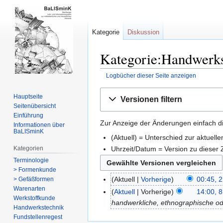
Kategorie
Diskussion
Kategorie:Handwerks
Logbücher dieser Seite anzeigen
Zur
Zur
Hauptseite
Versionen filtern
Navigation
Suche
Seitenübersicht
springen
springen
Einführung
Zur Anzeige der Änderungen einfach di
Informationen über
BaLISminK
(Aktuell) = Unterschied zur aktuell
Kategorien
Uhrzeit/Datum = Version zu dieser
Terminologie
> Formenkunde
Aktuell
Vorherige
00:45, 
> Gefäßformen
Warenarten
Aktuell
Vorherige
14:00, 
Werkstoffkunde
handwerkliche, ethnographische od
Handwerkstechnik
Fundstellenregest