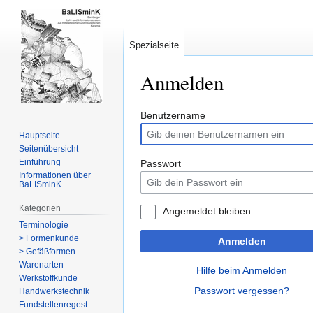
Spezialseite
Anmelden
Zur
Zur
Benutzername
Navigation
Suche
Hauptseite
springen
springen
Seitenübersicht
Einführung
Passwort
Informationen über
BaLISminK
Kategorien
Angemeldet bleiben
Terminologie
> Formenkunde
Anmelden
> Gefäßformen
Warenarten
Hilfe beim Anmelden
Werkstoffkunde
Passwort vergessen?
Handwerkstechnik
Fundstellenregest