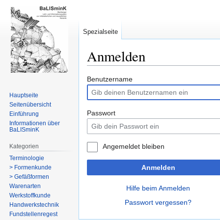
Spezialseite
Anmelden
Zur
Zur
Benutzername
Navigation
Suche
Hauptseite
springen
springen
Seitenübersicht
Passwort
Einführung
Informationen über
BaLISminK
Angemeldet bleiben
Kategorien
Terminologie
Anmelden
> Formenkunde
> Gefäßformen
Warenarten
Hilfe beim Anmelden
Werkstoffkunde
Passwort vergessen?
Handwerkstechnik
Fundstellenregest