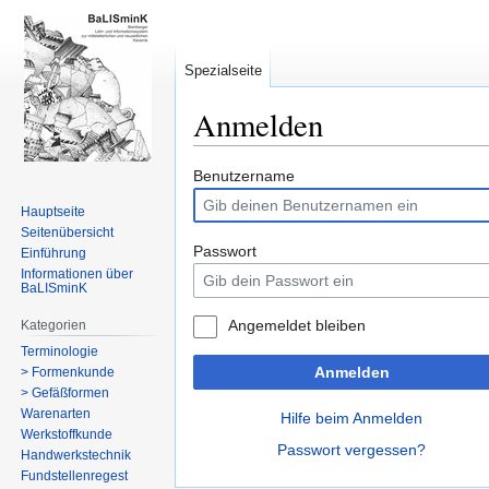
Spezialseite
Anmelden
Zur
Zur
Benutzername
Navigation
Suche
Hauptseite
springen
springen
Seitenübersicht
Passwort
Einführung
Informationen über
BaLISminK
Angemeldet bleiben
Kategorien
Terminologie
Anmelden
> Formenkunde
> Gefäßformen
Warenarten
Hilfe beim Anmelden
Werkstoffkunde
Passwort vergessen?
Handwerkstechnik
Fundstellenregest