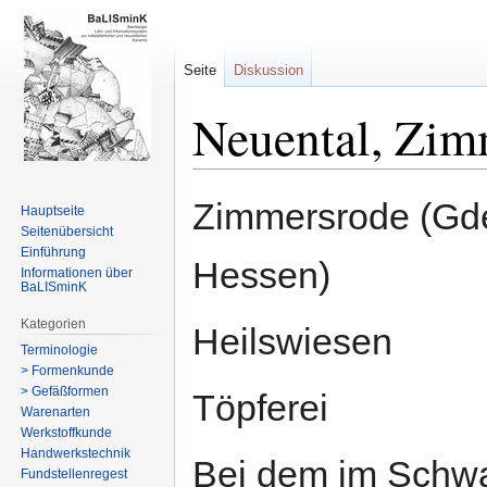
Seite
Diskussion
Neuental, Zim
Zur
Zur
Zimmersrode (Gde
Hauptseite
Navigation
Suche
Seitenübersicht
springen
springen
Einführung
Hessen)
Informationen über
BaLISminK
Kategorien
Heilswiesen
Terminologie
> Formenkunde
> Gefäßformen
Töpferei
Warenarten
Werkstoffkunde
Handwerkstechnik
Bei dem im Schwa
Fundstellenregest