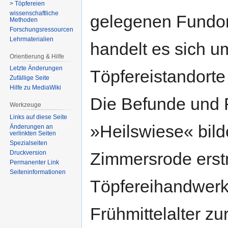
> Töpfereien
wissenschaftliche
gelegenen Fundor
Methoden
Forschungsressourcen
Lehrmaterialien
handelt es sich u
Orientierung & Hilfe
Letzte Änderungen
Töpfereistandort
Zufällige Seite
Hilfe zu MediaWiki
Die Befunde und F
Werkzeuge
Links auf diese Seite
»Heilswiese« bild
Änderungen an
verlinkten Seiten
Spezialseiten
Druckversion
Zimmersrode erstm
Permanenter Link
Seiten­­informationen
Töpfereihandwerks
Frühmittelalter zu