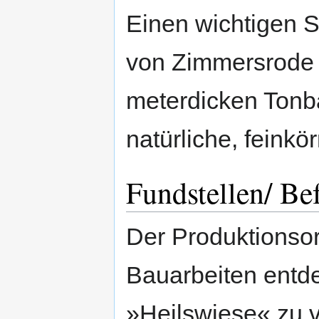
Einen wichtigen St
von Zimmersrode 
meterdicken Tonbä
natürliche, feink
Fundstellen/ Be
Der Produktionso
Bauarbeiten entdec
»Heilswiese« zu v