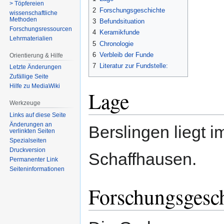
> Töpfereien
2
Forschungsgeschichte
wissenschaftliche
Methoden
3
Befundsituation
Forschungsressourcen
4
Keramikfunde
Lehrmaterialien
5
Chronologie
6
Verbleib der Funde
Orientierung & Hilfe
7
Literatur zur Fundstelle:
Letzte Änderungen
Zufällige Seite
Hilfe zu MediaWiki
Lage
Werkzeuge
Links auf diese Seite
Änderungen an
Berslingen liegt i
verlinkten Seiten
Spezialseiten
Druckversion
Schaffhausen.
Permanenter Link
Seiten­­informationen
Forschungsgesc