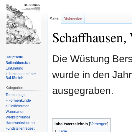
Seite
Diskussion
Schaffhausen,
Zur
Zur
Die Wüstung Bers
Hauptseite
Navigation
Suche
Seitenübersicht
springen
springen
Einführung
wurde in den Jah
Informationen über
BaLISminK
ausgegraben.
Kategorien
Terminologie
> Formenkunde
> Gefäßformen
Warenarten
Werkstoffkunde
Handwerkstechnik
Inhaltsverzeichnis
Fundstellenregest
1
Lage