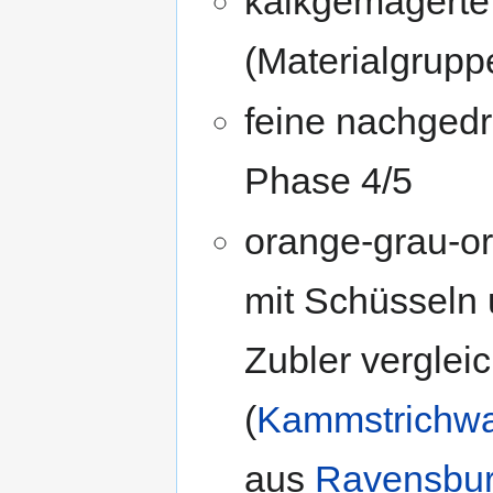
kalkgemagerte
(Materialgrupp
feine nachgedr
Phase 4/5
orange-grau-o
mit Schüsseln 
Zubler verglei
(
Kammstrichw
aus
Ravensbur