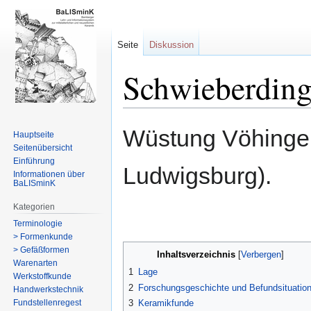
Seite
Diskussion
Schwieberdin
Zur
Zur
Wüstung Vöhingen
Hauptseite
Navigation
Suche
Seitenübersicht
springen
springen
Einführung
Ludwigsburg).
Informationen über
BaLISminK
Kategorien
Terminologie
> Formenkunde
> Gefäßformen
Inhaltsverzeichnis
Warenarten
1
Lage
Werkstoffkunde
2
Forschungsgeschichte und Befundsituatio
Handwerkstechnik
Fundstellenregest
3
Keramikfunde