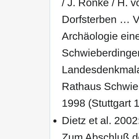
/ J. Ronke / H. 
Dorfsterben … V
Archäologie eine
Schwieberdingen 
Landesdenkmala
Rathaus Schwieb
1998 (Stuttgart 
Dietz et al. 2002
Zum Abschluß d