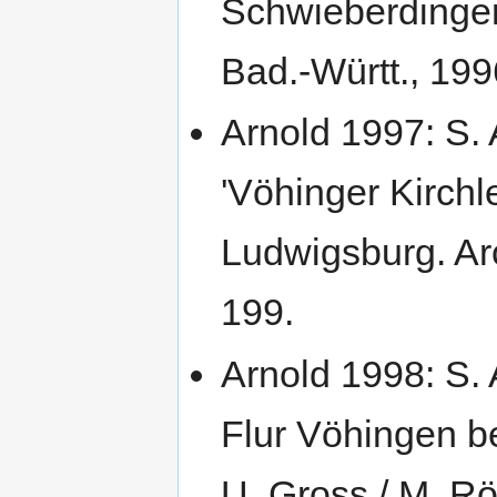
Schwieberdingen
Bad.-Württ., 19
Arnold 1997: S.
'Vöhinger Kirchl
Ludwigsburg. Arc
199.
Arnold 1998: S.
Flur Vöhingen be
U. Gross / M. Rö