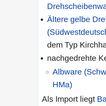
Drehscheibenwa
Ältere gelbe Dr
(Südwestdeutsc
dem Typ Kirchh
nachgedrehte K
Albware (Schwä
HMa)
Als Import liegt
Ba