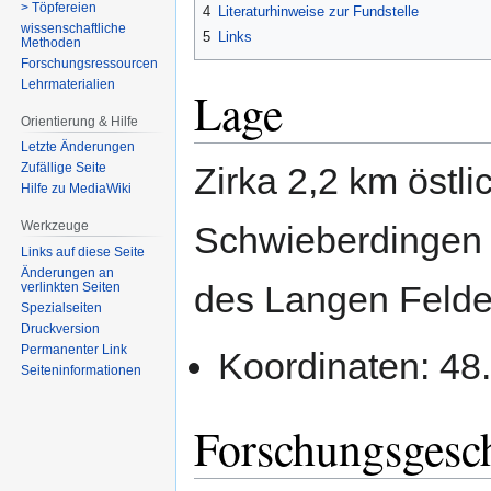
> Töpfereien
4
Literaturhinweise zur Fundstelle
wissenschaftliche
5
Links
Methoden
Forschungsressourcen
Lehrmaterialien
Lage
Orientierung & Hilfe
Letzte Änderungen
Zufällige Seite
Zirka 2,2 km östli
Hilfe zu MediaWiki
Werkzeuge
Schwieberdingen b
Links auf diese Seite
Änderungen an
des Langen Felde
verlinkten Seiten
Spezialseiten
Druckversion
Permanenter Link
Koordinaten: 4
Seiten­­informationen
Forschungsgesch