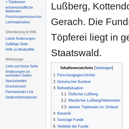
> Töpfereien
Lußberg, Kottend
wissenschaftliche
Methoden
Forschungsressourcen
Gerach. Die Fundst
Lehrmaterialien
Orientierung & Hilfe
Töpferei liegt in
Letzte Änderungen
Zufällige Seite
Staatswald.
Hilfe zu MediaWiki
Werkzeuge
Links auf diese Seite
Inhaltsverzeichnis
Änderungen an
1
Forschungsgeschichte
verlinkten Seiten
Spezialseiten
2
historischer Kontext
Druckversion
3
Befundsituation
Permanenter Link
3.1
Östlicher Lußberg
Seiten­­informationen
3.2
Westlicher Lußberg/Veitenstein
3.3
weitere Töpfereien im Umland
4
Keramik
5
Sonstige Funde
6
Verbleib der Funde