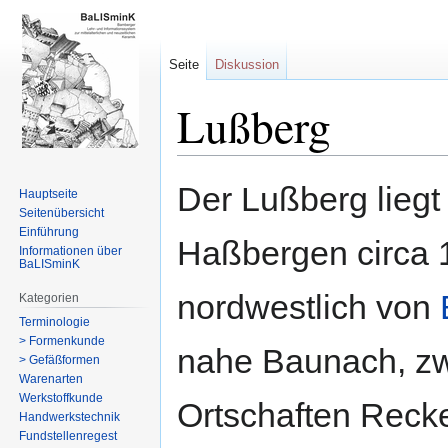
Seite
Diskussion
Lußberg
Zur
Zur
Der Lußberg liegt
Hauptseite
Navigation
Suche
Seitenübersicht
springen
springen
Einführung
Haßbergen circa 
Informationen über
BaLISminK
nordwestlich von
Kategorien
Terminologie
> Formenkunde
nahe Baunach, z
> Gefäßformen
Warenarten
Werkstoffkunde
Ortschaften Recke
Handwerkstechnik
Fundstellenregest