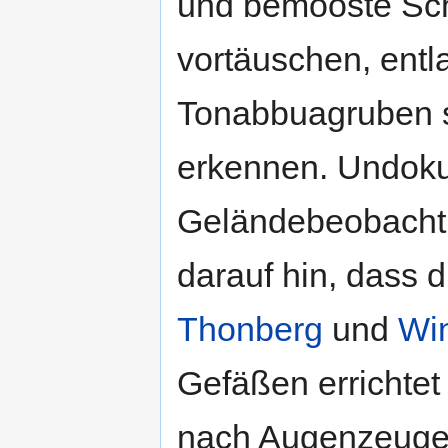
und bemooste Sch
vortäuschen, entl
Tonabbuagruben s
erkennen. Undoku
Geländebeobachtu
darauf hin, dass 
Thonberg
und
Win
Gefäßen errichtet
nach Augenzeugenb